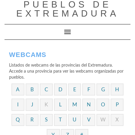
PUEBLOS DE
Saltar
al
EXTREMADURA
contenido
Cambiar modo de navegación
WEBCAMS
Listados de webcams de las provincias del Extremadura.
Accede a una provincia para ver las webcams organizadas por
pueblos.
A
B
C
D
E
F
G
H
I
J
K
L
M
N
O
P
Q
R
S
T
U
V
W
X