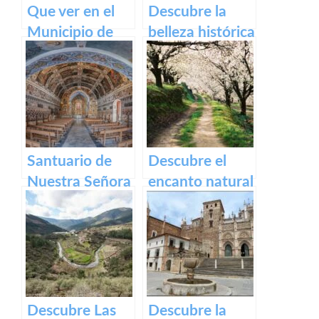
Que ver en el
Descubre la
Municipio de
belleza histórica
Segura de Toro
y cultural de
en caceres
Plaza Alta de
Badajoz
Santuario de
Descubre el
Nuestra Señora
encanto natural
del Ara:
del Valle del
Historia,
Jerte – Turismo
devoción y
y actividades al
turismo en
aire libre
España
Descubre Las
Descubre la