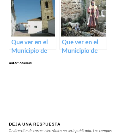
de Cáceres:
Dulce de
turismo cultural
Orellana – Tu
en tu próxima
destino de
visita
ensueño en
España
Que ver en el
Que ver en el
Municipio de
Municipio de
Alcollarín en
Rena en
Autor:
chomon
caceres
Badajoz
DEJA UNA RESPUESTA
Tu dirección de correo electrónico no será publicada.
Los campos