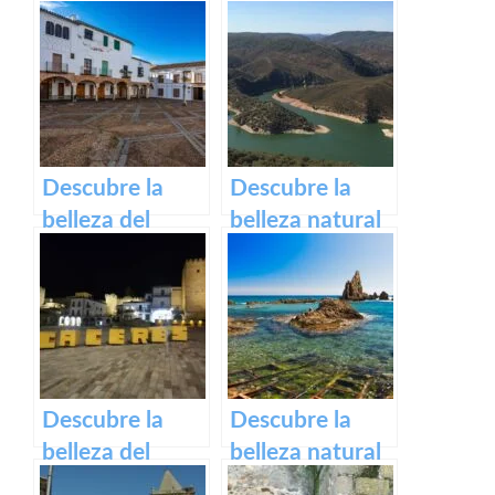
de Plasencia a
encanto del
través de su
Castillo de
casco antiguo –
Medellín – Una
Título SEO para
visita obligada
el casco
en
histórico de
Extremadura.
Descubre la
Descubre la
Plasencia.
belleza del
belleza natural
casco histórico
del Parque
de Zafra: su
Nacional de
patrimonio en
Monfragüe en
un paseo por la
Cáceres – Guía
historia
completa de
actividades y
Descubre la
Descubre la
excursiones
belleza del
belleza natural
Casco Histórico
de la Playa