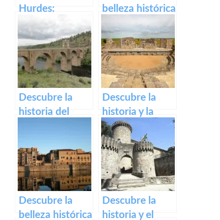
Hurdes:
belleza histórica
Naturaleza
y espiritual del
salvaje y
Monasterio de
rincones
Guadalupe en
ocultos en
Extremadura.
Cáceres
Descubre la
Descubre la
historia del
historia y la
impresionante
belleza del
Puente Romano
Teatro Romano
de Alcántara
y Alcazaba de
Reina
Descubre la
Descubre la
belleza histórica
historia y el