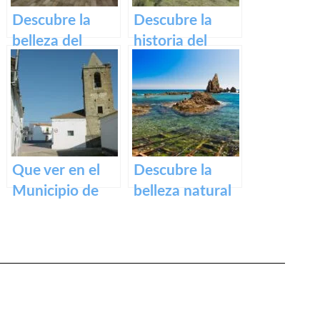
actividades y
Descubre la
Descubre la
excursiones
belleza del
historia del
Casco Histórico
impresionante
de Cáceres:
Puente Romano
turismo cultural
de Alcántara
en tu próxima
visita
Que ver en el
Descubre la
Municipio de
belleza natural
Alcollarín en
de la Playa
caceres
Dulce de
Orellana – Tu
destino de
ensueño en
España