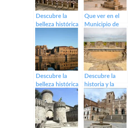
Descubre la
Que ver en el
belleza histórica
Municipio de
y cultural de
Segura de Toro
Plaza Alta de
en caceres
Badajoz
Descubre la
Descubre la
belleza histórica
historia y la
de Plasencia a
belleza del
través de su
Teatro Romano
casco antiguo –
y Alcazaba de
Título SEO para
Reina
el casco