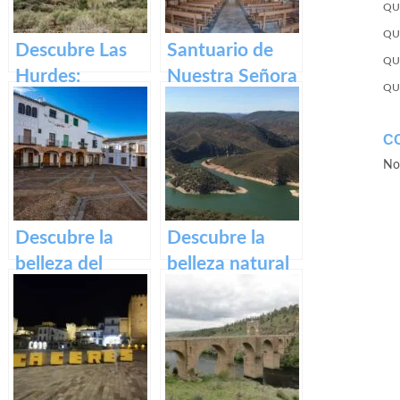
QU
QU
Descubre Las
Santuario de
QU
Hurdes:
Nuestra Señora
QU
Naturaleza
del Ara:
salvaje y
Historia,
C
rincones
devoción y
No
ocultos en
turismo en
Cáceres
España
Descubre la
Descubre la
belleza del
belleza natural
casco histórico
del Parque
de Zafra: su
Nacional de
patrimonio en
Monfragüe en
un paseo por la
Cáceres – Guía
historia
completa de