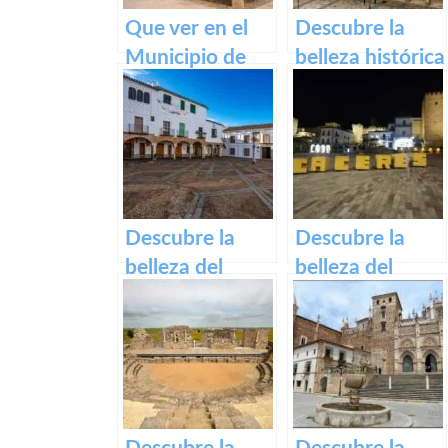
Que ver en el
Descubre la
Municipio de
belleza histórica
Segura de Toro
y cultural de
en caceres
Plaza Alta de
Badajoz
Descubre la
Descubre la
belleza del
belleza del
casco histórico
Casco Histórico
de Zafra: su
de Cáceres:
patrimonio en
turismo cultural
un paseo por la
en tu próxima
historia
visita