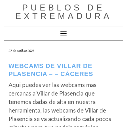
Saltar
PUEBLOS DE
al
EXTREMADURA
contenido
Cambiar modo de navegación
27 de abril de 2023
WEBCAMS DE VILLAR DE
PLASENCIA – – CÁCERES
Aqui puedes ver las webcams mas
cercanas a Villar de Plasencia que
tenemos dadas de alta en nuestra
herramienta, las webcams de Villar de
Plasencia se va actualizando cada pocos