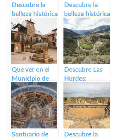
Descubre la
Descubre la
belleza histórica
belleza histórica
de Plasencia a
y cultural de
través de su
Plaza Alta de
casco antiguo –
Badajoz
Título SEO para
el casco
histórico de
Que ver en el
Descubre Las
Plasencia.
Municipio de
Hurdes:
Segura de Toro
Naturaleza
en caceres
salvaje y
rincones
ocultos en
Cáceres
Santuario de
Descubre la