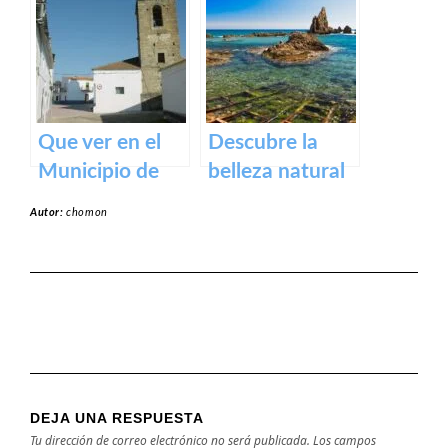
Puente Romano
Badajoz
de Alcántara
Que ver en el
Descubre la
Municipio de
belleza natural
Alcollarín en
de la Playa
Autor:
chomon
caceres
Dulce de
Orellana – Tu
destino de
ensueño en
España
DEJA UNA RESPUESTA
Tu dirección de correo electrónico no será publicada.
Los campos