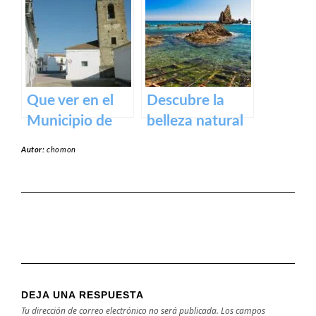
Badajoz
Jerte – Turismo
y actividades al
aire libre
Que ver en el
Descubre la
Municipio de
belleza natural
Alcollarín en
de la Playa
Autor:
chomon
caceres
Dulce de
Orellana – Tu
destino de
ensueño en
España
DEJA UNA RESPUESTA
Tu dirección de correo electrónico no será publicada.
Los campos