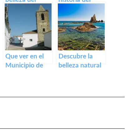
Casco Histórico
impresionante
de Cáceres:
Puente Romano
turismo cultural
de Alcántara
en tu próxima
visita
Que ver en el
Descubre la
Municipio de
belleza natural
Alcollarín en
de la Playa
caceres
Dulce de
Orellana – Tu
destino de
ensueño en
España