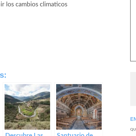
r los cambios climaticos
s:
E
QU
Descubre Las
Santuario de