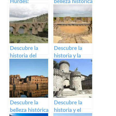
Hurdes:
belleza histórica
Naturaleza
y espiritual del
salvaje y
Monasterio de
rincones
Guadalupe en
ocultos en
Extremadura.
Cáceres
Descubre la
Descubre la
historia del
historia y la
impresionante
belleza del
Puente Romano
Teatro Romano
de Alcántara
y Alcazaba de
Reina
Descubre la
Descubre la
belleza histórica
historia y el