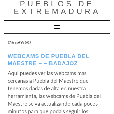
PUEBLOS DE
Saltar
al
EXTREMADURA
contenido
Cambiar modo de navegación
27 de abril de 2023
WEBCAMS DE PUEBLA DEL
MAESTRE – – BADAJOZ
Aqui puedes ver las webcams mas
cercanas a Puebla del Maestre que
tenemos dadas de alta en nuestra
herramienta, las webcams de Puebla del
Maestre se va actualizando cada pocos
minutos para que podais seguir los