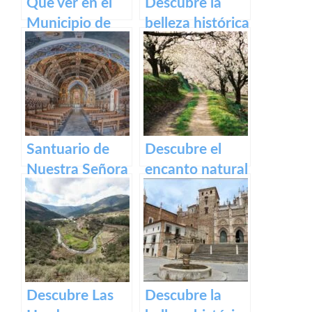
Que ver en el
Descubre la
Municipio de
belleza histórica
Segura de Toro
y cultural de
en caceres
Plaza Alta de
Badajoz
Santuario de
Descubre el
Nuestra Señora
encanto natural
del Ara:
del Valle del
Historia,
Jerte – Turismo
devoción y
y actividades al
turismo en
aire libre
España
Descubre Las
Descubre la