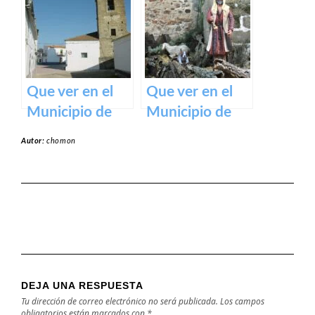
de Cáceres:
Dulce de
turismo cultural
Orellana – Tu
en tu próxima
destino de
visita
ensueño en
España
Que ver en el
Que ver en el
Municipio de
Municipio de
Alcollarín en
Rena en
Autor:
chomon
caceres
Badajoz
DEJA UNA RESPUESTA
Tu dirección de correo electrónico no será publicada.
Los campos
obligatorios están marcados con
*