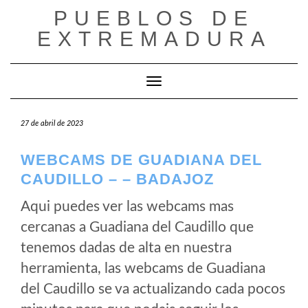
Saltar
PUEBLOS DE
al
EXTREMADURA
contenido
Cambiar modo de navegación
27 de abril de 2023
WEBCAMS DE GUADIANA DEL
CAUDILLO – – BADAJOZ
Aqui puedes ver las webcams mas
cercanas a Guadiana del Caudillo que
tenemos dadas de alta en nuestra
herramienta, las webcams de Guadiana
del Caudillo se va actualizando cada pocos