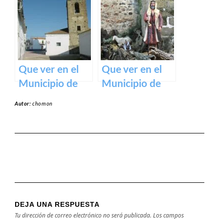
de Cáceres:
Dulce de
turismo cultural
Orellana – Tu
en tu próxima
destino de
visita
ensueño en
España
Que ver en el
Que ver en el
Municipio de
Municipio de
Alcollarín en
Rena en
Autor:
chomon
caceres
Badajoz
DEJA UNA RESPUESTA
Tu dirección de correo electrónico no será publicada.
Los campos