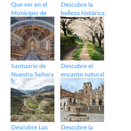
Que ver en el
Descubre la
Municipio de
belleza histórica
Segura de Toro
y cultural de
en caceres
Plaza Alta de
Badajoz
Santuario de
Descubre el
Nuestra Señora
encanto natural
del Ara:
del Valle del
Historia,
Jerte – Turismo
devoción y
y actividades al
turismo en
aire libre
España
Descubre Las
Descubre la