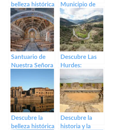
belleza histórica
Municipio de
y cultural de
Segura de Toro
Plaza Alta de
en caceres
Badajoz
Santuario de
Descubre Las
Nuestra Señora
Hurdes:
del Ara:
Naturaleza
Historia,
salvaje y
devoción y
rincones
turismo en
ocultos en
España
Cáceres
Descubre la
Descubre la
belleza histórica
historia y la