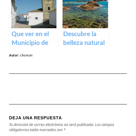
y actividades al
aire libre
Que ver en el
Descubre la
Municipio de
belleza natural
Alcollarín en
de la Playa
Autor:
chomon
caceres
Dulce de
Orellana – Tu
destino de
ensueño en
España
DEJA UNA RESPUESTA
Tu dirección de correo electrónico no será publicada.
Los campos
obligatorios están marcados con
*