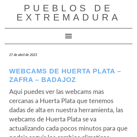
Saltar
PUEBLOS DE
al
EXTREMADURA
contenido
Cambiar modo de navegación
27 de abril de 2023
WEBCAMS DE HUERTA PLATA –
ZAFRA – BADAJOZ
Aqui puedes ver las webcams mas
cercanas a Huerta Plata que tenemos
dadas de alta en nuestra herramienta, las
webcams de Huerta Plata se va
actualizando cada pocos minutos para que