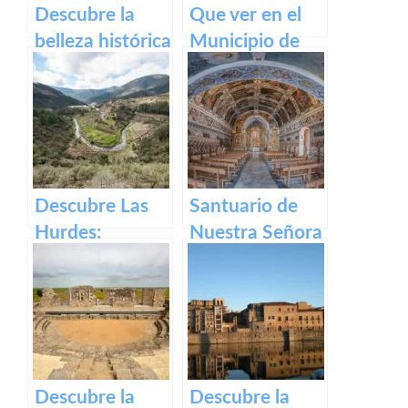
Descubre la
Que ver en el
belleza histórica
Municipio de
y cultural de
Segura de Toro
Plaza Alta de
en caceres
Badajoz
Descubre Las
Santuario de
Hurdes:
Nuestra Señora
Naturaleza
del Ara:
salvaje y
Historia,
rincones
devoción y
ocultos en
turismo en
Cáceres
España
Descubre la
Descubre la