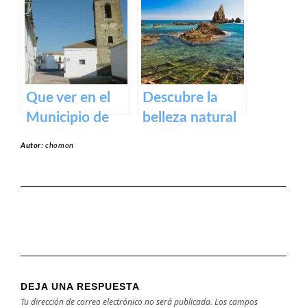
Badajoz
Jerte – Turismo
y actividades al
aire libre
Que ver en el
Descubre la
Municipio de
belleza natural
Alcollarín en
de la Playa
Autor:
chomon
caceres
Dulce de
Orellana – Tu
destino de
ensueño en
España
DEJA UNA RESPUESTA
Tu dirección de correo electrónico no será publicada.
Los campos