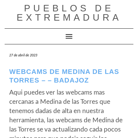
Saltar
PUEBLOS DE
al
EXTREMADURA
contenido
Cambiar modo de navegación
27 de abril de 2023
WEBCAMS DE MEDINA DE LAS
TORRES – – BADAJOZ
Aqui puedes ver las webcams mas
cercanas a Medina de las Torres que
tenemos dadas de alta en nuestra
herramienta, las webcams de Medina de
las Torres se va actualizando cada pocos