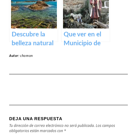
Badajoz
devoción y
turismo en
España
Descubre la
Que ver en el
belleza natural
Municipio de
de la Playa
Rena en
Autor:
chomon
Dulce de
Badajoz
Orellana – Tu
destino de
ensueño en
España
DEJA UNA RESPUESTA
Tu dirección de correo electrónico no será publicada.
Los campos
obligatorios están marcados con
*