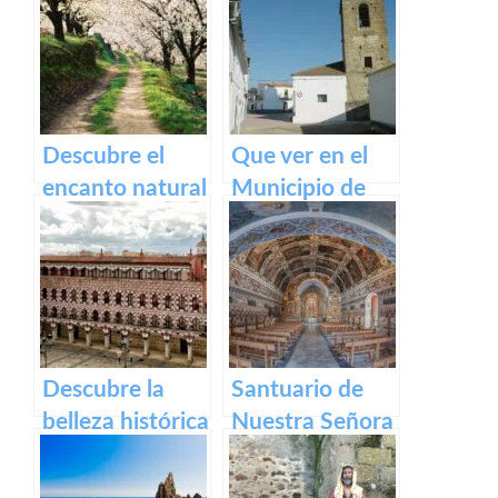
de Cáceres:
Puente Romano
turismo cultural
de Alcántara
en tu próxima
visita
Descubre el
Que ver en el
encanto natural
Municipio de
del Valle del
Alcollarín en
Jerte – Turismo
caceres
y actividades al
aire libre
Descubre la
Santuario de
belleza histórica
Nuestra Señora
y cultural de
del Ara:
Plaza Alta de
Historia,