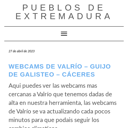
Saltar
PUEBLOS DE
al
EXTREMADURA
contenido
Cambiar modo de navegación
27 de abril de 2023
WEBCAMS DE VALRÍO – GUIJO
DE GALISTEO – CÁCERES
Aqui puedes ver las webcams mas
cercanas a Valrío que tenemos dadas de
alta en nuestra herramienta, las webcams
de Valrío se va actualizando cada pocos
minutos para que podais seguir los