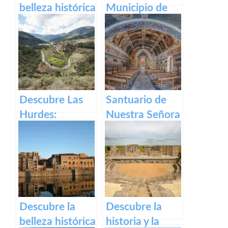
belleza histórica
Municipio de
y cultural de
Segura de Toro
Plaza Alta de
en caceres
Badajoz
Descubre Las
Santuario de
Hurdes:
Nuestra Señora
Naturaleza
del Ara:
salvaje y
Historia,
rincones
devoción y
ocultos en
turismo en
Cáceres
España
Descubre la
Descubre la
belleza histórica
historia y la