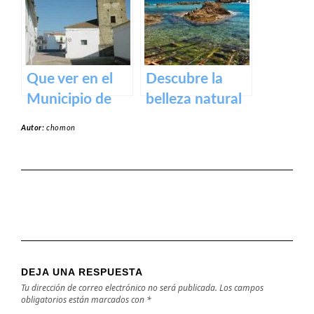
y actividades al
aire libre
Que ver en el
Descubre la
Municipio de
belleza natural
Alcollarín en
de la Playa
Autor:
chomon
caceres
Dulce de
Orellana – Tu
destino de
ensueño en
España
DEJA UNA RESPUESTA
Tu dirección de correo electrónico no será publicada.
Los campos
obligatorios están marcados con
*