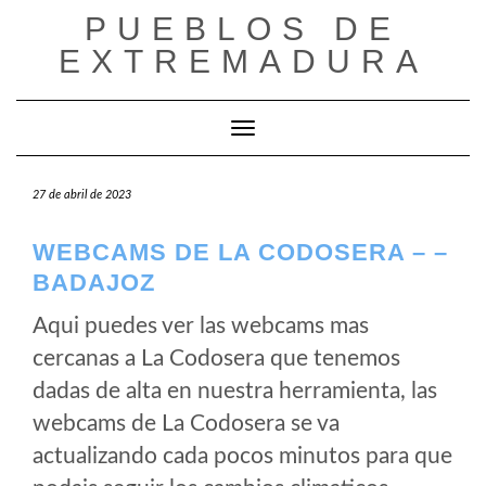
Saltar
PUEBLOS DE
al
EXTREMADURA
contenido
Cambiar modo de navegación
27 de abril de 2023
WEBCAMS DE LA CODOSERA – –
BADAJOZ
Aqui puedes ver las webcams mas
cercanas a La Codosera que tenemos
dadas de alta en nuestra herramienta, las
webcams de La Codosera se va
actualizando cada pocos minutos para que