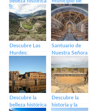
belleza histórica
Municipio de
y cultural de
Segura de Toro
Plaza Alta de
en caceres
Badajoz
Descubre Las
Santuario de
Hurdes:
Nuestra Señora
Naturaleza
del Ara:
salvaje y
Historia,
rincones
devoción y
ocultos en
turismo en
Cáceres
España
Descubre la
Descubre la
belleza histórica
historia y la