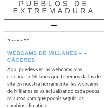
PUEBLOS DE
Saltar
al
EXTREMADURA
contenido
Cambiar modo de navegación
27 de abril de 2023
WEBCAMS DE MILLANES – –
CÁCERES
Aqui puedes ver las webcams mas
cercanas a Millanes que tenemos dadas de
alta en nuestra herramienta, las webcams
de Millanes se va actualizando cada pocos
minutos para que podais seguir los
cambios climaticos