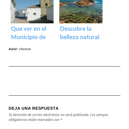
y actividades al
aire libre
Que ver en el
Descubre la
Municipio de
belleza natural
Alcollarín en
de la Playa
Autor:
chomon
caceres
Dulce de
Orellana – Tu
destino de
ensueño en
España
DEJA UNA RESPUESTA
Tu dirección de correo electrónico no será publicada.
Los campos
obligatorios están marcados con
*