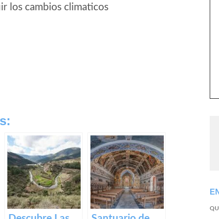
r los cambios climaticos
s:
E
QU
Descubre Las
Santuario de