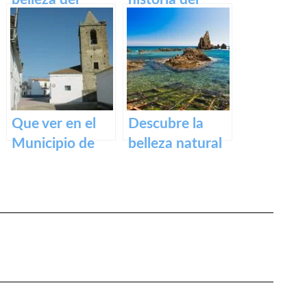
Casco Histórico
impresionante
de Cáceres:
Puente Romano
turismo cultural
de Alcántara
en tu próxima
visita
Que ver en el
Descubre la
Municipio de
belleza natural
Alcollarín en
de la Playa
caceres
Dulce de
Orellana – Tu
destino de
ensueño en
España