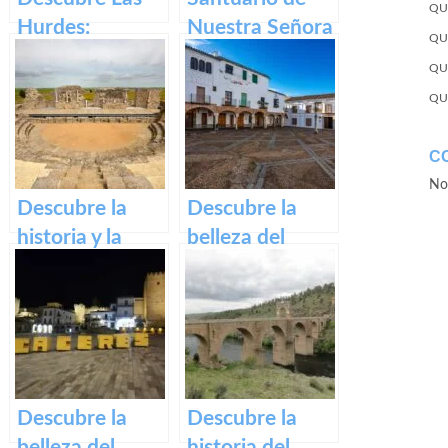
QU
Hurdes:
Nuestra Señora
QU
Naturaleza
del Ara:
QU
salvaje y
Historia,
QU
rincones
devoción y
ocultos en
turismo en
C
Cáceres
España
No
Descubre la
Descubre la
historia y la
belleza del
belleza del
casco histórico
Teatro Romano
de Zafra: su
y Alcazaba de
patrimonio en
Reina
un paseo por la
historia
Descubre la
Descubre la
belleza del
historia del