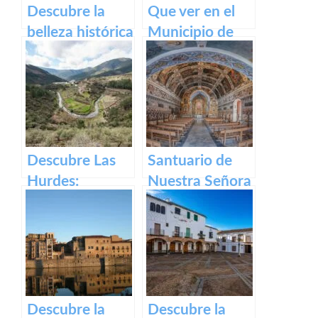
Descubre la
Que ver en el
belleza histórica
Municipio de
y cultural de
Segura de Toro
Plaza Alta de
en caceres
Badajoz
Descubre Las
Santuario de
Hurdes:
Nuestra Señora
Naturaleza
del Ara:
salvaje y
Historia,
rincones
devoción y
ocultos en
turismo en
Cáceres
España
Descubre la
Descubre la