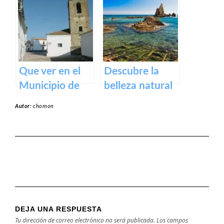
Puente Romano
Jerte – Turismo
de Alcántara
y actividades al
aire libre
Que ver en el
Descubre la
Municipio de
belleza natural
Alcollarín en
de la Playa
Autor:
chomon
caceres
Dulce de
Orellana – Tu
destino de
ensueño en
España
DEJA UNA RESPUESTA
Tu dirección de correo electrónico no será publicada.
Los campos