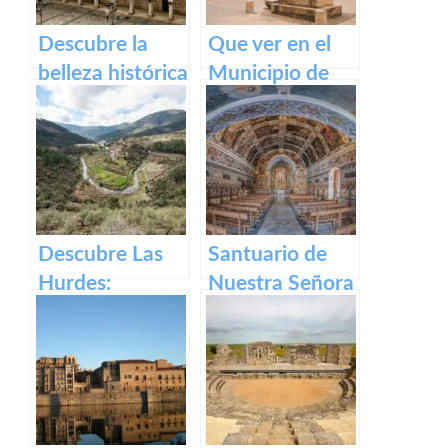
Descubre la
Que ver en el
belleza histórica
Municipio de
y cultural de
Segura de Toro
Plaza Alta de
en caceres
Badajoz
Descubre Las
Santuario de
Hurdes:
Nuestra Señora
Naturaleza
del Ara:
salvaje y
Historia,
rincones
devoción y
ocultos en
turismo en
Cáceres
España