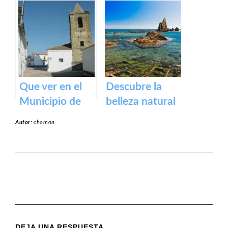
del Valle del
Rena en
Jerte – Turismo
Badajoz
y actividades al
aire libre
Que ver en el
Descubre la
Municipio de
belleza natural
Alcollarín en
de la Playa
Autor:
chomon
caceres
Dulce de
Orellana – Tu
destino de
ensueño en
España
DEJA UNA RESPUESTA