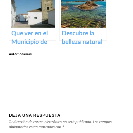
y actividades al
aire libre
Que ver en el
Descubre la
Municipio de
belleza natural
Alcollarín en
de la Playa
Autor:
chomon
caceres
Dulce de
Orellana – Tu
destino de
ensueño en
España
DEJA UNA RESPUESTA
Tu dirección de correo electrónico no será publicada.
Los campos
obligatorios están marcados con
*