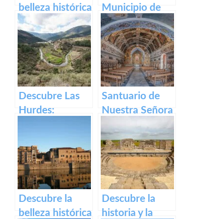
belleza histórica
Municipio de
y cultural de
Segura de Toro
Plaza Alta de
en caceres
Badajoz
Descubre Las
Santuario de
Hurdes:
Nuestra Señora
Naturaleza
del Ara:
salvaje y
Historia,
rincones
devoción y
ocultos en
turismo en
Cáceres
España
Descubre la
Descubre la
belleza histórica
historia y la