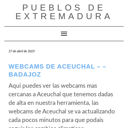
Saltar
PUEBLOS DE
al
EXTREMADURA
contenido
Cambiar modo de navegación
27 de abril de 2023
WEBCAMS DE ACEUCHAL – –
BADAJOZ
Aqui puedes ver las webcams mas
cercanas a Aceuchal que tenemos dadas
de alta en nuestra herramienta, las
webcams de Aceuchal se va actualizando
cada pocos minutos para que podais