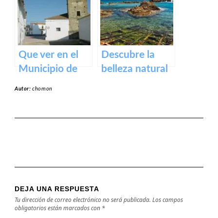
y actividades al
aire libre
Que ver en el
Descubre la
Municipio de
belleza natural
Alcollarín en
de la Playa
Autor:
chomon
caceres
Dulce de
Orellana – Tu
destino de
ensueño en
España
DEJA UNA RESPUESTA
Tu dirección de correo electrónico no será publicada.
Los campos
obligatorios están marcados con
*