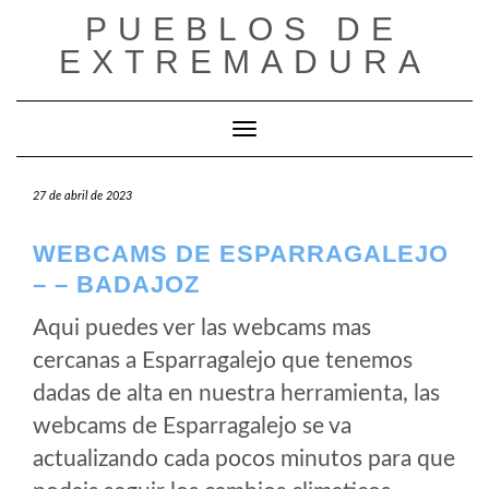
Saltar
PUEBLOS DE
al
EXTREMADURA
contenido
Cambiar modo de navegación
27 de abril de 2023
WEBCAMS DE ESPARRAGALEJO
– – BADAJOZ
Aqui puedes ver las webcams mas
cercanas a Esparragalejo que tenemos
dadas de alta en nuestra herramienta, las
webcams de Esparragalejo se va
actualizando cada pocos minutos para que