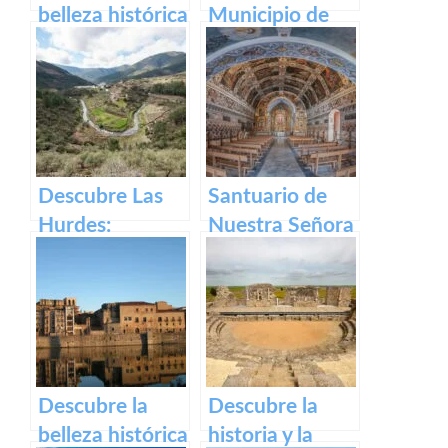
belleza histórica
Municipio de
y cultural de
Segura de Toro
Plaza Alta de
en caceres
Badajoz
Descubre Las
Santuario de
Hurdes:
Nuestra Señora
Naturaleza
del Ara:
salvaje y
Historia,
rincones
devoción y
ocultos en
turismo en
Cáceres
España
Descubre la
Descubre la
belleza histórica
historia y la