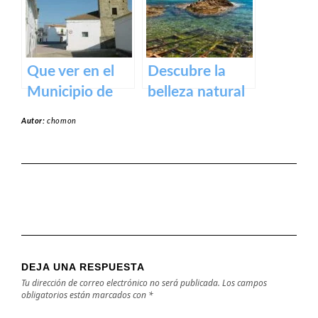
y actividades al
aire libre
Que ver en el
Descubre la
Municipio de
belleza natural
Alcollarín en
de la Playa
Autor:
chomon
caceres
Dulce de
Orellana – Tu
destino de
ensueño en
España
DEJA UNA RESPUESTA
Tu dirección de correo electrónico no será publicada.
Los campos
obligatorios están marcados con
*