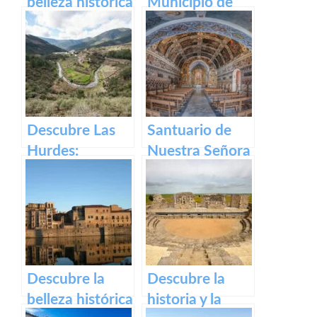
belleza histórica
Municipio de
y cultural de
Segura de Toro
Plaza Alta de
en caceres
Badajoz
Descubre Las
Santuario de
Hurdes:
Nuestra Señora
Naturaleza
del Ara:
salvaje y
Historia,
rincones
devoción y
ocultos en
turismo en
Cáceres
España
Descubre la
Descubre la
belleza histórica
historia y la