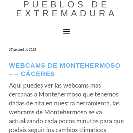
PUEBLOS DE
Saltar
al
EXTREMADURA
contenido
Cambiar modo de navegación
27 de abril de 2023
WEBCAMS DE MONTEHERMOSO
– – CÁCERES
Aqui puedes ver las webcams mas
cercanas a Montehermoso que tenemos
dadas de alta en nuestra herramienta, las
webcams de Montehermoso se va
actualizando cada pocos minutos para que
podais seguir los cambios climaticos