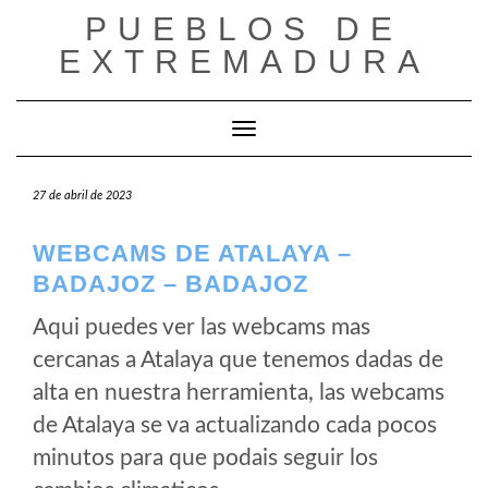
Saltar
PUEBLOS DE
al
EXTREMADURA
contenido
Cambiar modo de navegación
27 de abril de 2023
WEBCAMS DE ATALAYA –
BADAJOZ – BADAJOZ
Aqui puedes ver las webcams mas
cercanas a Atalaya que tenemos dadas de
alta en nuestra herramienta, las webcams
de Atalaya se va actualizando cada pocos
minutos para que podais seguir los