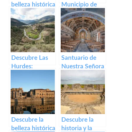
belleza histórica
Municipio de
y cultural de
Segura de Toro
Plaza Alta de
en caceres
Badajoz
Descubre Las
Santuario de
Hurdes:
Nuestra Señora
Naturaleza
del Ara:
salvaje y
Historia,
rincones
devoción y
ocultos en
turismo en
Cáceres
España
Descubre la
Descubre la
belleza histórica
historia y la