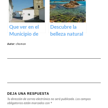
y actividades al
aire libre
Que ver en el
Descubre la
Municipio de
belleza natural
Alcollarín en
de la Playa
Autor:
chomon
caceres
Dulce de
Orellana – Tu
destino de
ensueño en
España
DEJA UNA RESPUESTA
Tu dirección de correo electrónico no será publicada.
Los campos
obligatorios están marcados con
*