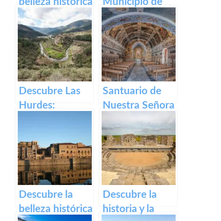
belleza histórica
Municipio de
y cultural de
Segura de Toro
Plaza Alta de
en caceres
Badajoz
Descubre Las
Santuario de
Hurdes:
Nuestra Señora
Naturaleza
del Ara:
salvaje y
Historia,
rincones
devoción y
ocultos en
turismo en
Cáceres
España
Descubre la
Descubre la
belleza histórica
historia y la