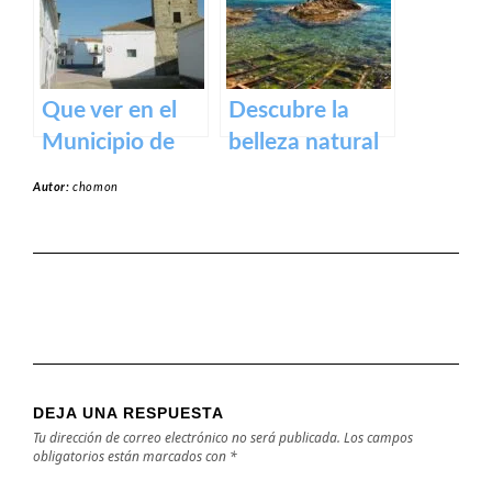
y actividades al
aire libre
Que ver en el
Descubre la
Municipio de
belleza natural
Alcollarín en
de la Playa
Autor:
chomon
caceres
Dulce de
Orellana – Tu
destino de
ensueño en
España
DEJA UNA RESPUESTA
Tu dirección de correo electrónico no será publicada.
Los campos
obligatorios están marcados con
*