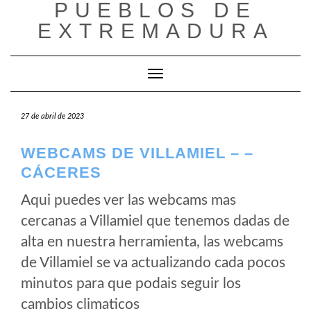
PUEBLOS DE
Saltar
al
EXTREMADURA
contenido
Cambiar modo de navegación
27 de abril de 2023
WEBCAMS DE VILLAMIEL – –
CÁCERES
Aqui puedes ver las webcams mas
cercanas a Villamiel que tenemos dadas de
alta en nuestra herramienta, las webcams
de Villamiel se va actualizando cada pocos
minutos para que podais seguir los
cambios climaticos