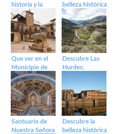
historia y la
belleza histórica
belleza del
y cultural de
Teatro Romano
Plaza Alta de
y Alcazaba de
Badajoz
Reina
Que ver en el
Descubre Las
Municipio de
Hurdes:
Segura de Toro
Naturaleza
en caceres
salvaje y
rincones
ocultos en
Cáceres
Santuario de
Descubre la
Nuestra Señora
belleza histórica