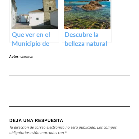
y actividades al
aire libre
Que ver en el
Descubre la
Municipio de
belleza natural
Alcollarín en
de la Playa
Autor:
chomon
caceres
Dulce de
Orellana – Tu
destino de
ensueño en
España
DEJA UNA RESPUESTA
Tu dirección de correo electrónico no será publicada.
Los campos
obligatorios están marcados con
*