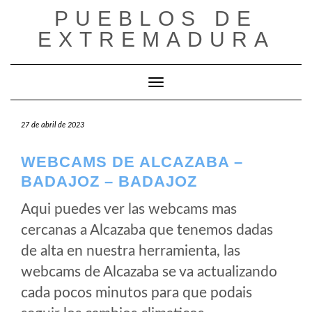
Saltar
PUEBLOS DE
al
EXTREMADURA
contenido
Cambiar modo de navegación
27 de abril de 2023
WEBCAMS DE ALCAZABA –
BADAJOZ – BADAJOZ
Aqui puedes ver las webcams mas
cercanas a Alcazaba que tenemos dadas
de alta en nuestra herramienta, las
webcams de Alcazaba se va actualizando
cada pocos minutos para que podais