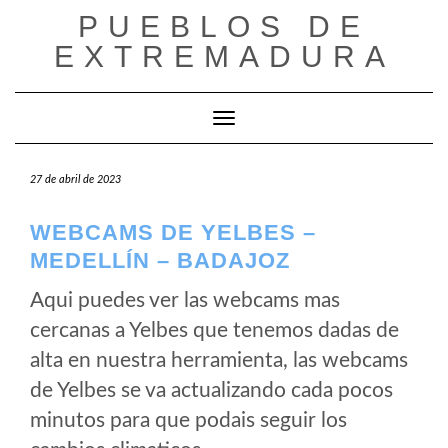
Saltar
PUEBLOS DE
al
EXTREMADURA
contenido
Cambiar modo de navegación
27 de abril de 2023
WEBCAMS DE YELBES –
MEDELLÍN – BADAJOZ
Aqui puedes ver las webcams mas
cercanas a Yelbes que tenemos dadas de
alta en nuestra herramienta, las webcams
de Yelbes se va actualizando cada pocos
minutos para que podais seguir los