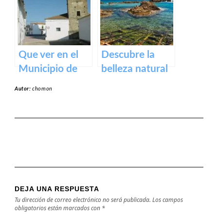
y actividades al
aire libre
Que ver en el
Descubre la
Municipio de
belleza natural
Alcollarín en
de la Playa
Autor:
chomon
caceres
Dulce de
Orellana – Tu
destino de
ensueño en
España
DEJA UNA RESPUESTA
Tu dirección de correo electrónico no será publicada.
Los campos
obligatorios están marcados con
*