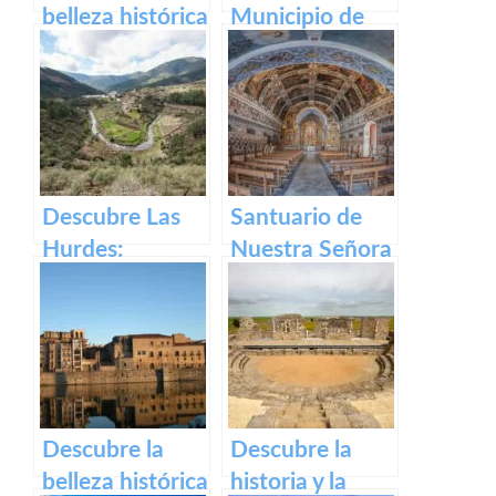
belleza histórica
Municipio de
y cultural de
Segura de Toro
Plaza Alta de
en caceres
Badajoz
Descubre Las
Santuario de
Hurdes:
Nuestra Señora
Naturaleza
del Ara:
salvaje y
Historia,
rincones
devoción y
ocultos en
turismo en
Cáceres
España
Descubre la
Descubre la
belleza histórica
historia y la