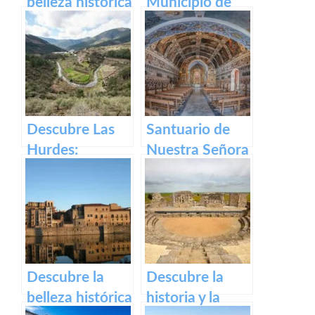
belleza histórica
Municipio de
y cultural de
Segura de Toro
Plaza Alta de
en caceres
Badajoz
Descubre Las
Santuario de
Hurdes:
Nuestra Señora
Naturaleza
del Ara:
salvaje y
Historia,
rincones
devoción y
ocultos en
turismo en
Cáceres
España
Descubre la
Descubre la
belleza histórica
historia y la