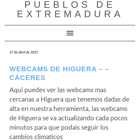
PUEBLOS DE
Saltar
al
EXTREMADURA
contenido
Cambiar modo de navegación
27 de abril de 2023
WEBCAMS DE HIGUERA – –
CÁCERES
Aqui puedes ver las webcams mas
cercanas a Higuera que tenemos dadas de
alta en nuestra herramienta, las webcams
de Higuera se va actualizando cada pocos
minutos para que podais seguir los
cambios climaticos