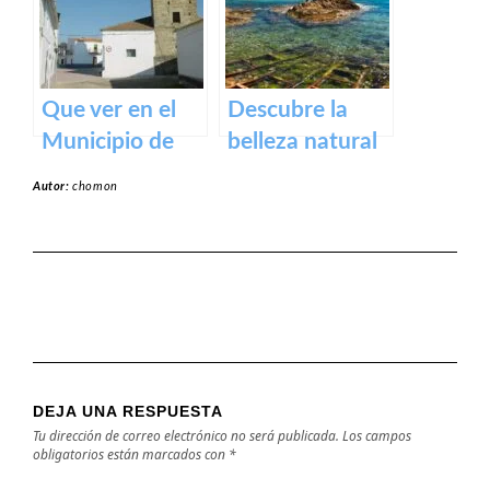
y actividades al
aire libre
Que ver en el
Descubre la
Municipio de
belleza natural
Alcollarín en
de la Playa
Autor:
chomon
caceres
Dulce de
Orellana – Tu
destino de
ensueño en
España
DEJA UNA RESPUESTA
Tu dirección de correo electrónico no será publicada.
Los campos
obligatorios están marcados con
*