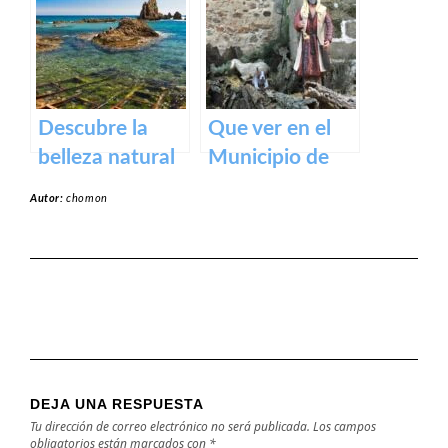
caceres
Historia,
devoción y
turismo en
España
Descubre la
Que ver en el
belleza natural
Municipio de
de la Playa
Rena en
Autor:
chomon
Dulce de
Badajoz
Orellana – Tu
destino de
ensueño en
España
DEJA UNA RESPUESTA
Tu dirección de correo electrónico no será publicada.
Los campos
obligatorios están marcados con
*