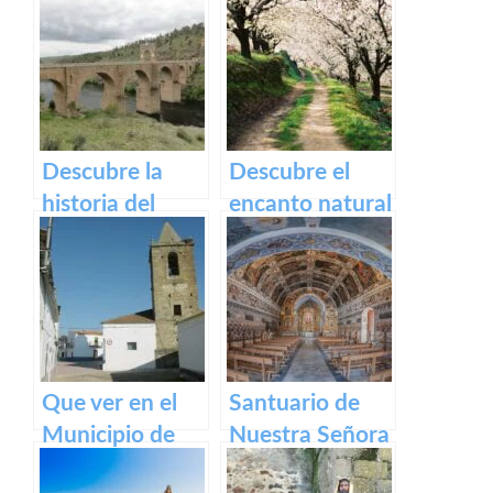
y espiritual del
Casco Histórico
Monasterio de
de Cáceres:
Guadalupe en
turismo cultural
Extremadura.
en tu próxima
visita
Descubre la
Descubre el
historia del
encanto natural
impresionante
del Valle del
Puente Romano
Jerte – Turismo
de Alcántara
y actividades al
aire libre
Que ver en el
Santuario de
Municipio de
Nuestra Señora
Alcollarín en
del Ara: