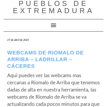
PUEBLOS DE
Saltar
al
EXTREMADURA
contenido
Cambiar modo de navegación
27 de abril de 2023
WEBCAMS DE RIOMALO DE
ARRIBA – LADRILLAR –
CÁCERES
Aqui puedes ver las webcams mas
cercanas a Riomalo de Arriba que tenemos
dadas de alta en nuestra herramienta, las
webcams de Riomalo de Arriba se va
actualizando cada pocos minutos para que