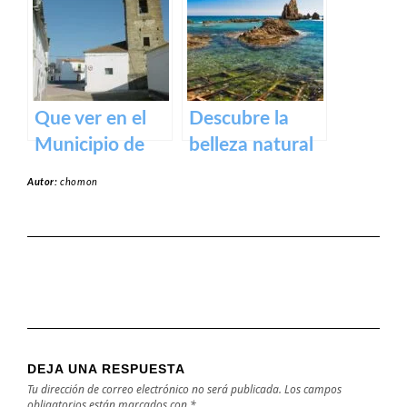
Badajoz
Jerte – Turismo
y actividades al
aire libre
Que ver en el
Descubre la
Municipio de
belleza natural
Alcollarín en
de la Playa
Autor:
chomon
caceres
Dulce de
Orellana – Tu
destino de
ensueño en
España
DEJA UNA RESPUESTA
Tu dirección de correo electrónico no será publicada.
Los campos
obligatorios están marcados con
*