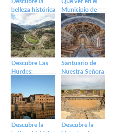
Descubre la
Que ver en el
belleza histórica
Municipio de
y cultural de
Segura de Toro
Plaza Alta de
en caceres
Badajoz
Descubre Las
Santuario de
Hurdes:
Nuestra Señora
Naturaleza
del Ara:
salvaje y
Historia,
rincones
devoción y
ocultos en
turismo en
Cáceres
España
Descubre la
Descubre la