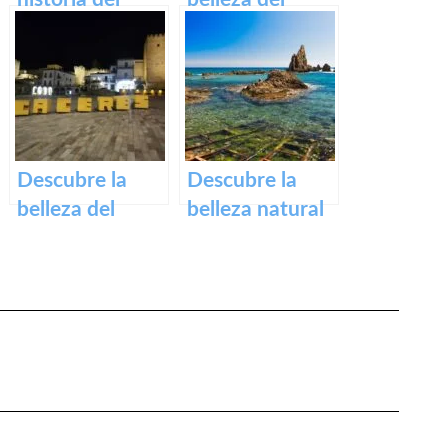
impresionante
casco histórico
Puente Romano
de Zafra: su
de Alcántara
patrimonio en
un paseo por la
historia
Descubre la
Descubre la
belleza del
belleza natural
Casco Histórico
de la Playa
de Cáceres:
Dulce de
turismo cultural
Orellana – Tu
en tu próxima
destino de
visita
ensueño en
España