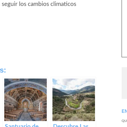
seguir los cambios climaticos
s:
E
QU
Santuario de
Descubre Las