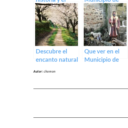
encanto del
Alcollarín en
Castillo de
caceres
Medellín – Una
visita obligada
en
Extremadura.
Descubre el
Que ver en el
encanto natural
Municipio de
del Valle del
Rena en
Autor:
chomon
Jerte – Turismo
Badajoz
y actividades al
aire libre