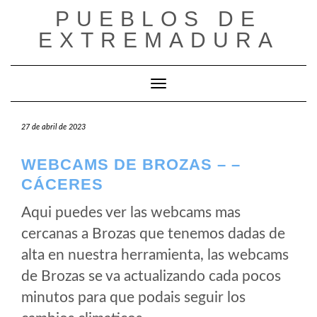
Saltar
PUEBLOS DE
al
EXTREMADURA
contenido
Cambiar modo de navegación
27 de abril de 2023
WEBCAMS DE BROZAS – –
CÁCERES
Aqui puedes ver las webcams mas
cercanas a Brozas que tenemos dadas de
alta en nuestra herramienta, las webcams
de Brozas se va actualizando cada pocos
minutos para que podais seguir los