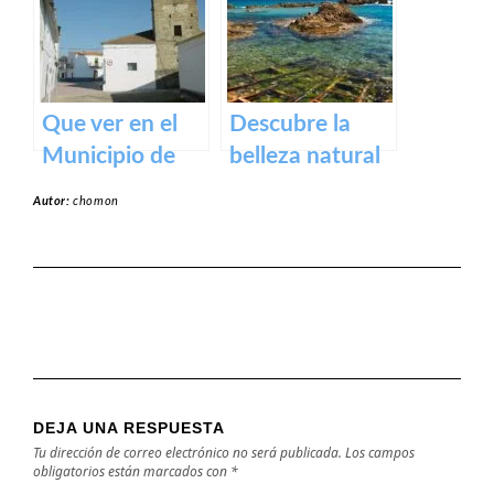
y actividades al
aire libre
Que ver en el
Descubre la
Municipio de
belleza natural
Alcollarín en
de la Playa
Autor:
chomon
caceres
Dulce de
Orellana – Tu
destino de
ensueño en
España
DEJA UNA RESPUESTA
Tu dirección de correo electrónico no será publicada.
Los campos
obligatorios están marcados con
*