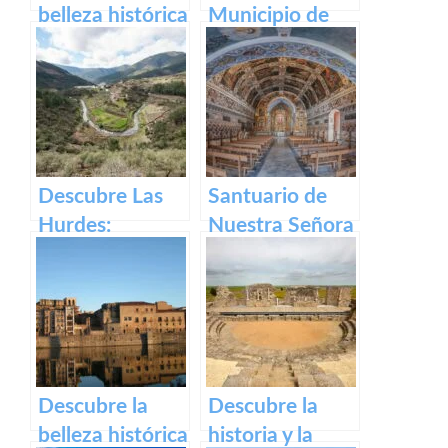
belleza histórica
Municipio de
y cultural de
Segura de Toro
Plaza Alta de
en caceres
Badajoz
Descubre Las
Santuario de
Hurdes:
Nuestra Señora
Naturaleza
del Ara:
salvaje y
Historia,
rincones
devoción y
ocultos en
turismo en
Cáceres
España
Descubre la
Descubre la
belleza histórica
historia y la