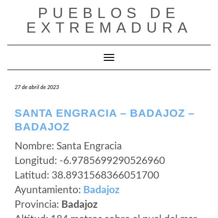
Saltar
PUEBLOS DE
al
EXTREMADURA
contenido
Cambiar modo de navegación
27 de abril de 2023
SANTA ENGRACIA – BADAJOZ –
BADAJOZ
Nombre: Santa Engracia
Longitud: -6.9785699290526960
Latitud: 38.8931568366051700
Ayuntamiento:
Badajoz
Provincia:
Badajoz