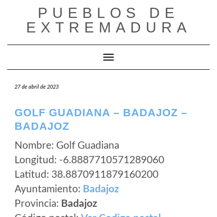
Saltar
PUEBLOS DE
al
EXTREMADURA
contenido
Cambiar modo de navegación
27 de abril de 2023
GOLF GUADIANA – BADAJOZ –
BADAJOZ
Nombre: Golf Guadiana
Longitud: -6.8887710571289060
Latitud: 38.8870911879160200
Ayuntamiento:
Badajoz
Provincia:
Badajoz