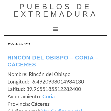
Saltar
PUEBLOS DE
al
EXTREMADURA
contenido
Cambiar modo de navegación
27 de abril de 2023
RINCÓN DEL OBISPO – CORIA –
CÁCERES
Nombre: Rincón del Obispo
Longitud: -6.4920938014984130
Latitud: 39.9655185512282400
Ayuntamiento:
Coria
Provincia:
Cáceres