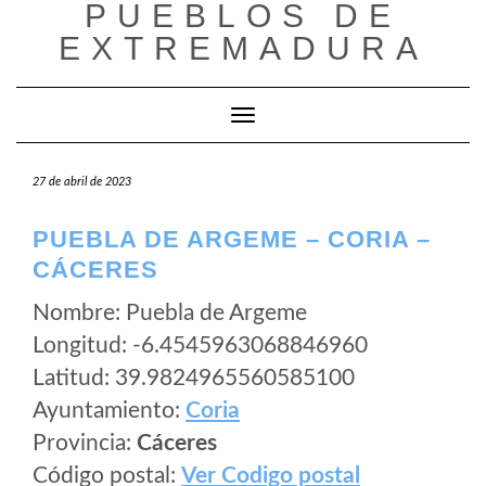
PUEBLOS DE
Saltar
al
EXTREMADURA
contenido
Cambiar modo de navegación
27 de abril de 2023
PUEBLA DE ARGEME – CORIA –
CÁCERES
Nombre: Puebla de Argeme
Longitud: -6.4545963068846960
Latitud: 39.9824965560585100
Ayuntamiento:
Coria
Provincia:
Cáceres
Código postal:
Ver Codigo postal