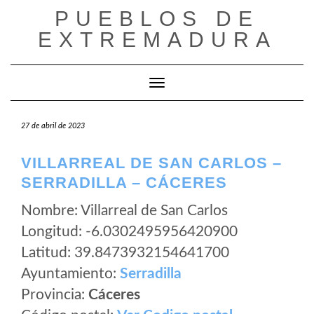
Saltar
PUEBLOS DE
al
EXTREMADURA
contenido
Cambiar modo de navegación
27 de abril de 2023
VILLARREAL DE SAN CARLOS –
SERRADILLA – CÁCERES
Nombre: Villarreal de San Carlos
Longitud: -6.0302495956420900
Latitud: 39.8473932154641700
Ayuntamiento:
Serradilla
Provincia:
Cáceres