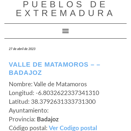
PUEBLOS DE
Saltar
al
EXTREMADURA
contenido
Cambiar modo de navegación
27 de abril de 2023
VALLE DE MATAMOROS – –
BADAJOZ
Nombre: Valle de Matamoros
Longitud: -6.8032622337341310
Latitud: 38.3792631333731300
Ayuntamiento:
Provincia:
Badajoz
Código postal:
Ver Codigo postal