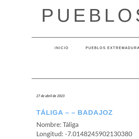
Saltar
PUEBLO
al
contenido
INICIO
PUEBLOS EXTREMADUR
27 de abril de 2023
TÁLIGA – – BADAJOZ
Nombre: Táliga
Longitud: -7.0148245902130380