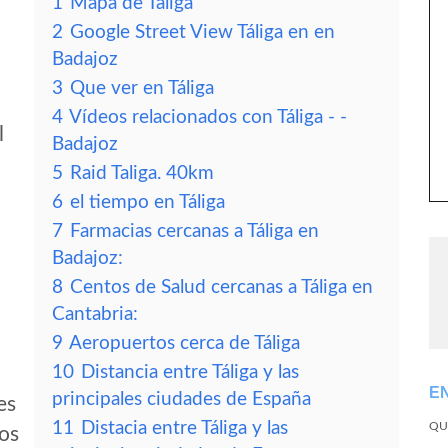
1
Mapa de Táliga
2
Google Street View Táliga en en
Badajoz
3
Que ver en Táliga
4
Vídeos relacionados con Táliga - -
l
Badajoz
5
Raid Taliga. 40km
6
el tiempo en Táliga
7
Farmacias cercanas a Táliga en
Badajoz:
8
Centos de Salud cercanas a Táliga en
Cantabria:
9
Aeropuertos cerca de Táliga
10
Distancia entre Táliga y las
E
principales ciudades de España
es
11
Distacia entre Táliga y las
QU
tos