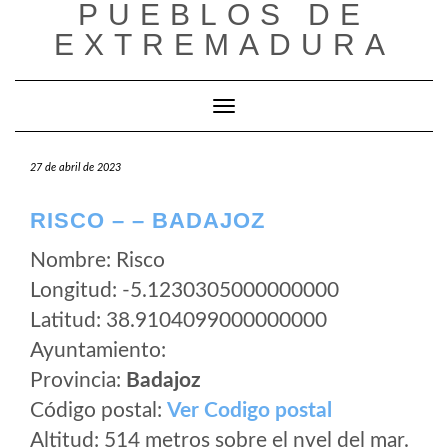
PUEBLOS DE
Saltar
al
EXTREMADURA
contenido
Cambiar modo de navegación
27 de abril de 2023
RISCO – – BADAJOZ
Nombre: Risco
Longitud: -5.1230305000000000
Latitud: 38.9104099000000000
Ayuntamiento:
Provincia:
Badajoz
Código postal:
Ver Codigo postal
Altitud: 514 metros sobre el nvel del mar.