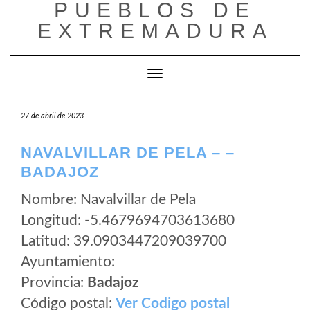
PUEBLOS DE
Saltar
al
EXTREMADURA
contenido
Cambiar modo de navegación
27 de abril de 2023
NAVALVILLAR DE PELA – –
BADAJOZ
Nombre: Navalvillar de Pela
Longitud: -5.4679694703613680
Latitud: 39.0903447209039700
Ayuntamiento:
Provincia:
Badajoz
Código postal:
Ver Codigo postal