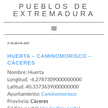
Saltar
PUEBLOS DE
al
EXTREMADURA
contenido
Cambiar modo de navegación
27 de abril de 2023
HUERTA – CAMINOMORISCO –
CÁCERES
Nombre: Huerta
Longitud: -6.2787309000000000
Latitud: 40.3373639000000000
Ayuntamiento:
Caminomorisco
Provincia:
Cáceres