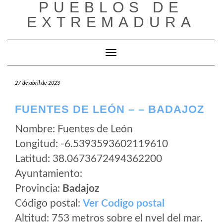
PUEBLOS DE
Saltar
al
EXTREMADURA
contenido
Cambiar modo de navegación
27 de abril de 2023
FUENTES DE LEÓN – – BADAJOZ
Nombre: Fuentes de León
Longitud: -6.5393593602119610
Latitud: 38.0673672494362200
Ayuntamiento:
Provincia:
Badajoz
Código postal:
Ver Codigo postal
Altitud: 753 metros sobre el nvel del mar.