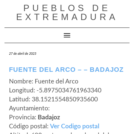
Saltar
PUEBLOS DE
al
EXTREMADURA
contenido
Cambiar modo de navegación
27 de abril de 2023
FUENTE DEL ARCO – – BADAJOZ
Nombre: Fuente del Arco
Longitud: -5.8975034761963340
Latitud: 38.1521554850935600
Ayuntamiento:
Provincia:
Badajoz
Código postal:
Ver Codigo postal