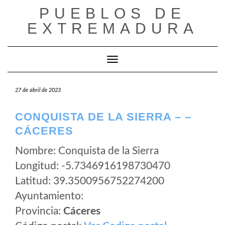
Saltar
PUEBLOS DE
al
EXTREMADURA
contenido
Cambiar modo de navegación
27 de abril de 2023
CONQUISTA DE LA SIERRA – –
CÁCERES
Nombre: Conquista de la Sierra
Longitud: -5.7346916198730470
Latitud: 39.3500956752274200
Ayuntamiento:
Provincia:
Cáceres