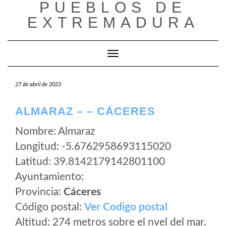
PUEBLOS DE
Saltar
al
EXTREMADURA
contenido
Cambiar modo de navegación
27 de abril de 2023
ALMARAZ – – CÁCERES
Nombre: Almaraz
Longitud: -5.6762958693115020
Latitud: 39.8142179142801100
Ayuntamiento:
Provincia:
Cáceres
Código postal:
Ver Codigo postal
Altitud: 274 metros sobre el nvel del mar.