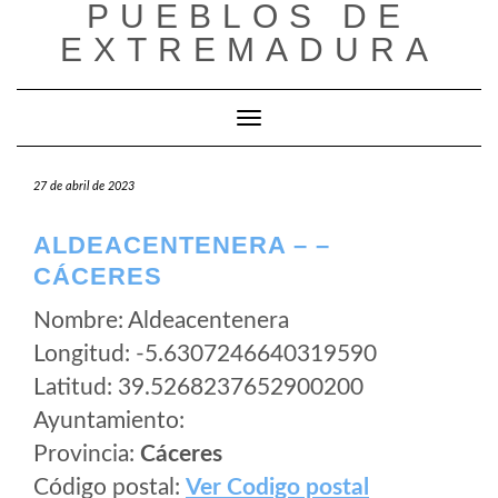
PUEBLOS DE
Saltar
al
EXTREMADURA
contenido
Cambiar modo de navegación
27 de abril de 2023
ALDEACENTENERA – –
CÁCERES
Nombre: Aldeacentenera
Longitud: -5.6307246640319590
Latitud: 39.5268237652900200
Ayuntamiento:
Provincia:
Cáceres
Código postal:
Ver Codigo postal