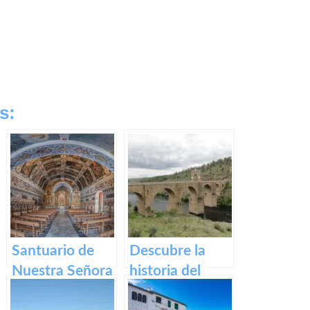
s:
Santuario de
Descubre la
Nuestra Señora
historia del
del Ara:
impresionante