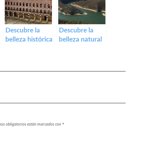
rincones
Medellín – Una
ocultos en
visita obligada
Cáceres
en
Extremadura.
Descubre la
Descubre la
belleza histórica
belleza natural
y cultural de
del Parque
Plaza Alta de
Nacional de
Badajoz
Monfragüe en
Cáceres – Guía
completa de
actividades y
excursiones
os obligatorios están marcados con
*