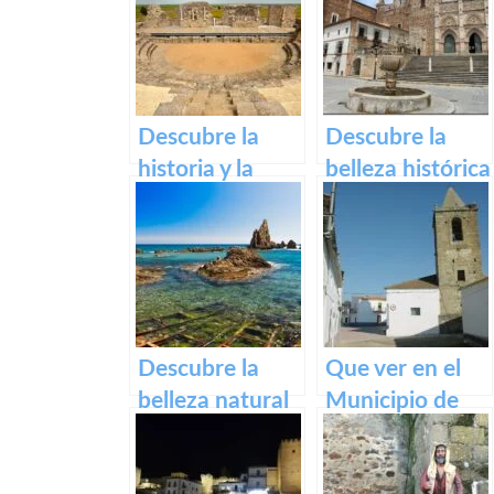
en caceres
Jerte – Turismo
y actividades al
aire libre
Descubre la
Descubre la
historia y la
belleza histórica
belleza del
y espiritual del
Teatro Romano
Monasterio de
y Alcazaba de
Guadalupe en
Reina
Extremadura.
Descubre la
Que ver en el
belleza natural
Municipio de
de la Playa
Alcollarín en
Dulce de
caceres