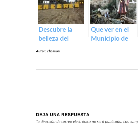
Orellana – Tu
destino de
ensueño en
España
Descubre la
Que ver en el
belleza del
Municipio de
Casco Histórico
Rena en
Autor:
chomon
de Cáceres:
Badajoz
turismo cultural
en tu próxima
visita
DEJA UNA RESPUESTA
Tu dirección de correo electrónico no será publicada.
Los camp