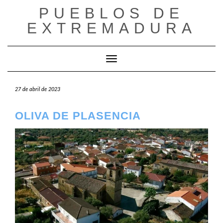
Saltar
PUEBLOS DE
al
EXTREMADURA
contenido
Cambiar modo de navegación
27 de abril de 2023
OLIVA DE PLASENCIA