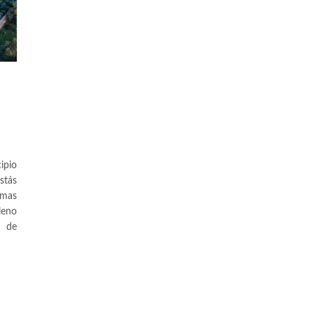
ipio
stás
imas
leno
a de